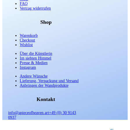
FAQ
Vertrag widerrufen
Shop
Warenkorb
Checkout
Wishlist
Über die Künstlerin
Im siebten Himmel
Presse & Medien
Instagram
Andere Wünsche
Lieferung, Verpackung und Versand
Anbringen der Wandprodukte
Kontakt
info@apieceofheaven.art
+49 (0) 30 9143
0937